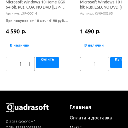
Microsoft Windows 10 Home GGK
Microsoft Windows 10 Hom
64-bit, Rus, COA, NO DVD [L3P-
bit, Rus, ESD, NO DVD [KW
00014]
00265]
Артикул:
L3P-00014
Артикул:
KW9-00265
При покупке от 10 шт. - 4190 руб.
При покупке от 20 шт. - по
р.
р.
4 590
1 490
запросу.
В наличии
В наличии
Купить
Купит
Главная
Оплата и доставка
© 2026 ООО"СМ"
О нас
ОГРН 1257700427764