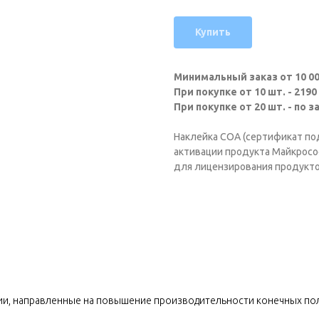
Купить
Минимальный заказ от 10 00
При покупке от 10 шт. - 2190
При покупке от 20 шт. - по з
Наклейка СOA (сертификат подл
активации продукта Майкросо
для лицензирования продуктов
ии, направленные на повышение производительности конечных пол