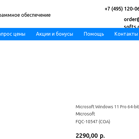
+7 (495) 120-0
раммное обеспечение
order
softs
апрос цены
Акции и бонусы
Помощь
Контакты
Microsoft Windows 11 Pro 64-bi
Microsoft
FQC-10547 (COA)
р.
2290,00