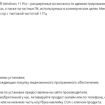
t Windows 11 Pro – расширенные возможности администрирования 
, а также на частных ПК, используемых в коммерческих целях. Мин
ор с тактовой частотой 1 ГГц.
раммы установки;
верждающие покупку лицензионного программного обеспечения;
ция по установке предоставлена на сайте производителя;
риобретенной у нас. Активируйте продукт онлайн или по телефону, 
а или на нижнюю часть ноутбука наклейку COA с ключом продукта;