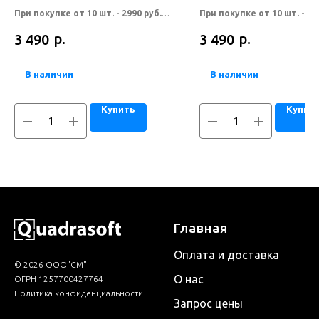
При покупке от 10 шт. - 2990 руб.
При покупке от 10 шт. - 29
При покупке от 20 шт. - по
При покупке от 20 шт. - по
р.
р.
3 490
3 490
запросу.
запросу.
В наличии
В наличии
Купить
Купит
Главная
Оплата и доставка
© 2026 ООО"СМ"
О нас
ОГРН 1257700427764
Политика конфиденциальности
Запрос цены