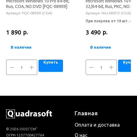
Microsoft Windows 10 Pro 64-bit,
Microsoft Windows 10 Ho
Rus, COA, NO DVD [FQC-08909]
32/64-bit, Rus, PKC, NO B
00073]
Артикул:
FQC-08909 (COA)
Артикул:
HAJ-00073 (COA)
При покупке от 10 шт. - 29
При покупке от 20 шт. - по
р.
р.
1 890
3 490
запросу.
В наличии
В наличии
Купить
Купит
Главная
Оплата и доставка
© 2026 ООО"СМ"
О нас
ОГРН 1257700427764