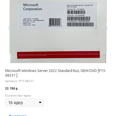
CAL
Microsoft Windows Server 2022 Standard Rus, OEM DVD [P73-
Mi
08337 ]
Арт
Артикул:
P73-08337
33 
33 190
р.
Кол
Количество ядер