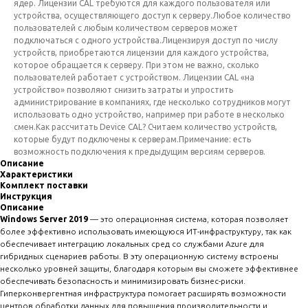
ядер. Лицензии CAL требуются для каждого пользователя или
устройства, осуществляющего доступ к серверу.Любое количество
пользователей с любым количеством серверов может
подключаться с одного устройства.Лицензируя доступ по числу
устройств, приобретаются лицензии для каждого устройства,
которое обращается к серверу. При этом не важно, сколько
пользователей работает с устройством. Лицензии CAL «на
устройство» позволяют снизить затраты и упростить
администрирование в компаниях, где несколько сотрудников могут
использовать одно устройство, например при работе в несколько
смен.Как рассчитать Device CAL? Считаем количество устройств,
которые будут подключены к серверам.Примечание: есть
возможность подключения к предыдущим версиям серверов.
Описание
Характеристики
Комплект поставки
Инструкция
Описание
Windows Server 2019
— это операционная система, которая позволяет
более эффективно использовать имеющуюся ИТ-инфраструктуру, так как
обеспечивает интеграцию локальных сред со службами Azure для
гибридных сценариев работы. В эту операционную систему встроены
несколько уровней защиты, благодаря которым вы сможете эффективнее
обеспечивать безопасность и минимизировать бизнес-риски.
Гиперконвергентная инфраструктура помогает расширять возможности
центров обработки данных для повышения производительности и