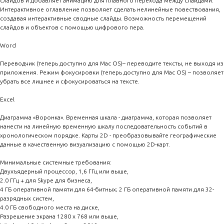
слайдов и добавляет анимацию для плавного перехода между слайдами.
Интерактивное оглавление позволяет сделать нелинейные повествования,
создавая интерактивные сводные слайды. Возможность перемещений
слайдов и объектов с помощью цифрового пера.
Word
Переводчик (теперь доступно для Mac OS)– переводите тексты, не выходя из
приложения. Режим фокусировки (теперь доступно для Mac OS) – позволяет
убрать все лишнее и сфокусироваться на тексте.
Excel
Диаграмма «Воронка». Временная шкала - диаграмма, которая позволяет
нанести на линейную временную шкалу последовательность событий в
хронологическом порядке. Карты 2D - преобразовывайте географические
данные в качественную визуализацию с помощью 2D-карт.
Минимальные системные требования:
Двухъядерный процессор, 1,6 ГГц или выше,
2.0 ГГц + для Skype для бизнеса,
4 ГБ оперативной памяти для 64-битных; 2 ГБ оперативной памяти для 32-
разрядных систем,
4.0 ГБ свободного места на диске,
Разрешение экрана 1280 x 768 или выше,