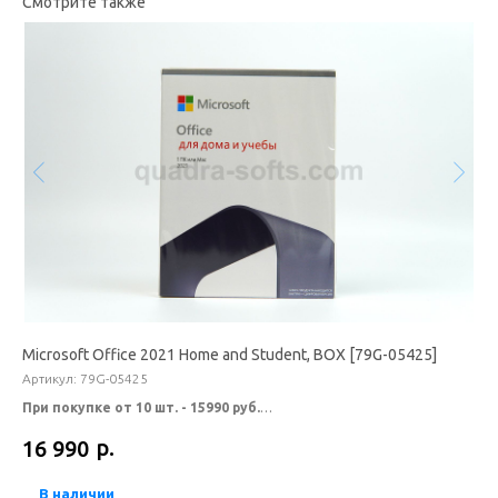
Смотрите также
Microsoft Office 2021 Home and Student, BOX [79G-05425]
Mi
Артикул:
79G-05425
Арт
При покупке от 10 шт. - 15990 руб.
При
При покупке от 20 шт. - по запросу.
При
р.
16 990
15
В наличии